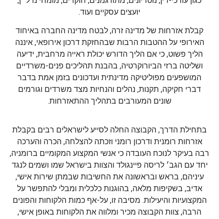
כגון עורכי-דין, נוטריונים, מתורגמנים, חוקרים, מומחי נדל״ן,
יועצים עסקיים ועוד.
קבלת אזרחות של מדינה זרה, לבטח מדינה החברה באיחוד
האירופי על ההטבות הרבות שבהחזקת דרכון אירופאי, איננה
הליך פשוט, כי אם הליך הדורש יכולת ראייה מרחבית, ידיעה
ושליטה ברזי הביורוקרטיה, בהבנת תהליכים פנים-משרדיים
המושפעים מפוליטיקה מדינתית ועדכונים בזמן אמת בדבר
דברי חקיקה, תקנות, נהלים והנחיות מצד משרדים וגורמים
שונים המעורבים בתהליך ההתאזרחות.
בתחילת הדרך, הקבוצה החלה לסייע לישראלים רבים בקבלת
אזרחות רומנית ודרכון רומני וזכתה להצלחה, הכרה והערכה
רבה בעיקר לנוכח העובדה כי אנשי המקצוע המקומיים ברומניה,
יחד עם הגב׳ לריסה פיינגולד והצוות בישראל שמו ושמים לנגד
עיניהם, בראש ובראשונה את החשיבות שבמתן שירות אישי,
אדיב, בשקיפות מלאה, בהוגנות כלכלית ומבלי להתפשר על
המקצועיות והיעילות. מסיבה זו, על-אף כמות הלקוחות והפונים
הרבה, צוות הקבוצה מכיר ומלווה את הלקוחות באופן אישי,