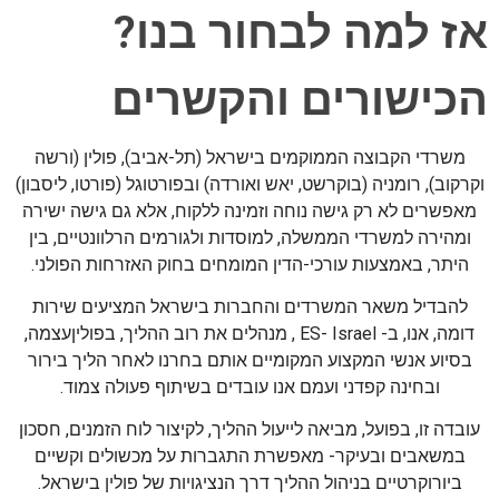
אז למה לבחור בנו?
הכישורים והקשרים
משרדי הקבוצה הממוקמים בישראל (תל-אביב), פולין (ורשה
וקרקוב), רומניה (בוקרשט, יאש ואורדה) ובפורטוגל (פורטו, ליסבון)
מאפשרים לא רק גישה נוחה וזמינה ללקוח, אלא גם גישה ישירה
ומהירה למשרדי הממשלה, למוסדות ולגורמים הרלוונטיים, בין
היתר, באמצעות עורכי-הדין המומחים בחוק האזרחות הפולני.
להבדיל משאר המשרדים והחברות בישראל המציעים שירות
דומה, אנו, ב- ES- Israel , מנהלים את רוב ההליך, בפוליןעצמה,
בסיוע אנשי המקצוע המקומיים אותם בחרנו לאחר הליך בירור
ובחינה קפדני ועמם אנו עובדים בשיתוף פעולה צמוד.
עובדה זו, בפועל, מביאה לייעול ההליך, לקיצור לוח הזמנים, חסכון
במשאבים ובעיקר- מאפשרת התגברות על מכשולים וקשיים
ביורוקרטיים בניהול ההליך דרך הנציגויות של פולין בישראל.