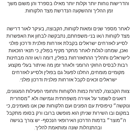
והדרישות נוחות יותר וקלות יותר מאילו בספרד והן משום משך
זמן ההליך וההשקעה הנדרשת מצד הלקוחות.
לאחר מספר שנים ומאות לקוחות, הקבוצה, בעיקר לאור דרישה
מצד לקוחות ו/או בני-משפחתם, נתבקשה לבחון את האפשרות
לסייע לאזרחים ישראלים בקבלת אזרחות פולנית ודרכון פולני
ואכן, שמחנו לגלות לאחר מחקר מקיף בפולין, כי תנאי הזכאות
לישראלים ותהליך ההתאזרחות בפולין, דומה ו/או זהה מבחינות
רבות לבסיס החוקי הרומני ולאחר זמן מה ואיתור בעלי מקצוע
מקומיים מומחים, החלנו לפעול גם בפולין ולסייע לאזרחים
ישראלים זכאים לקבל אזרחות פולנית ודרכון פולני.
צוות הקבוצה, למרות כמות הלקוחות ותחומי הפעילות המגוונים,
דואגים לשמור על אווירה משפחתית וגמישה ולא ״מסחרית
ונוקשה״ טיפוסית עם הפונים ועם הלקוחות שכן אנו מאמינים, כי
במקום ובו השירות שניתן הוא מופשט ברובו ורק בסופו מתקבל
ה״מוצר״ בדמות הדרכון האירופאי הנכסף- יש צורך בגישה
ובהתנהלות שונה ומותאמת להליך.