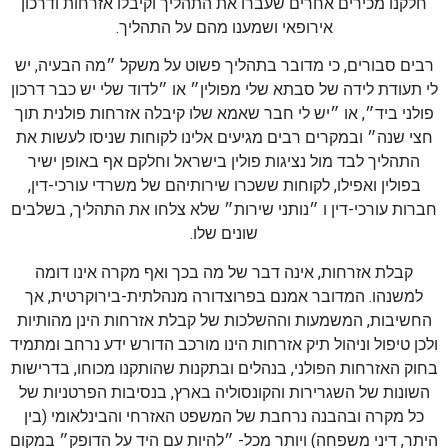
חלקנו מכירים אחרים שעברו את התהליך וקיבלו אזרחות ודרכון
אירופאי ושמענו מהם על התהליך.
רבים סבורים, כי מדובר בתהליך פשוט על משקל ״מה הבעיה, יש
לי תעודת לידה של סבתא שלי מפולין״ או ״לדוד שלי יש כבר דרכון
פולני ביד״, או ״יש לי חבר שאמא שלו קיבלה אזרחות פולנית תוך
חצי שנה״ ובמקרים רבים מגיעים אלינו לקוחות שניסו לעשות את
התהליך לבד מול נציגות פולין בישראל וחלקם אף באופן ישיר
בפולין ואפילו, לקוחות ששכרו שירותיהם של משרדי עורכי-דין,
חברות עורכי-דין ו ״נותני שירות״ שלא צלחו את התהליך, בשלבים
שונים שלו.
קבלת אזרחות, אינה דבר של מה בכך ואף מקרה אינו דומה
למשנהו. המדובר אמנם בפרוצדורה מנהלתית-בירוקרטית, אך
החשיבות, המשמעות וההשלכות של קבלת אזרחות הינן מהותיות
ולכן טיפול וניהול תיק אזרחות הינו מורכב הדורש ידע נרחב ומתמיד
בחוק האזרחות הפולני, בנהלים ובתקנות שהותקנו מכוחו, בדרישות
השונות של השגרירות והקונסוליה בארץ, בנסיבות הפרטניות של
כל מקרה ובהבנה נרחבת של המשפט האזרחי והבינלאומי (בין
היתר, דיני משפחה) ויותר מכל- ״להיות עם היד על הדופק״ במקום